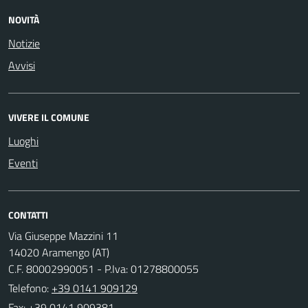
NOVITÀ
Notizie
Avvisi
VIVERE IL COMUNE
Luoghi
Eventi
CONTATTI
Via Giuseppe Mazzini 11
14020 Aramengo (AT)
C.F. 80002990051 - P.Iva: 01278800055
Telefono:
+39 0141 909129
Fax: +39 0141 909381