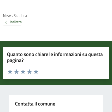
News Scaduta
Indietro
Quanto sono chiare le informazioni su questa
pagina?
Valuta da 1 a 5 stelle la pagina
Valuta 1 stelle su 5
Valuta 2 stelle su 5
Valuta 3 stelle su 5
Valuta 4 stelle su 5
Valuta 5 stelle su 5
Contatta il comune