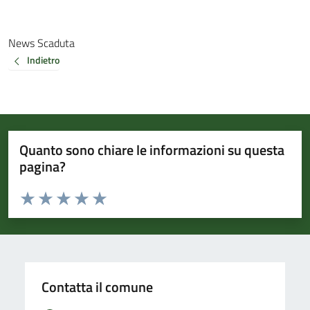
News Scaduta
Indietro
Quanto sono chiare le informazioni su questa
pagina?
Valuta da 1 a 5 stelle la pagina
Valuta 1 stelle su 5
Valuta 2 stelle su 5
Valuta 3 stelle su 5
Valuta 4 stelle su 5
Valuta 5 stelle su 5
Contatta il comune