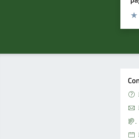
Valut
Valu
Con