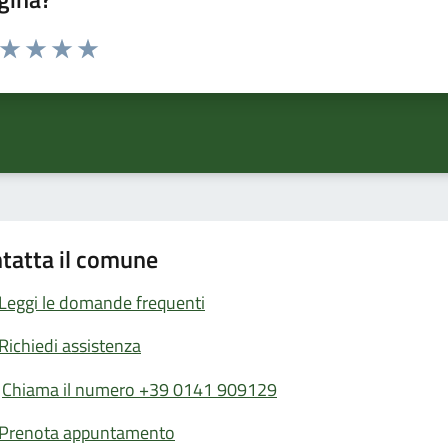
a da 1 a 5 stelle la pagina
ta 1 stelle su 5
Valuta 2 stelle su 5
Valuta 3 stelle su 5
Valuta 4 stelle su 5
Valuta 5 stelle su 5
tatta il comune
Leggi le domande frequenti
Richiedi assistenza
Chiama il numero +39 0141 909129
Prenota appuntamento