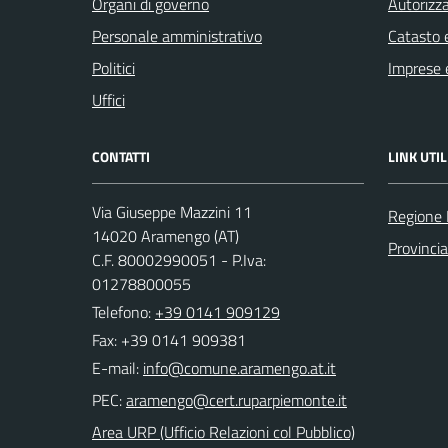
Organi di governo
Autorizza
Personale amministrativo
Catasto e
Politici
Imprese 
Uffici
CONTATTI
LINK UTIL
Via Giuseppe Mazzini 11
Regione
14020 Aramengo (AT)
Provincia
C.F. 80002990051 - P.Iva:
01278800055
Telefono:
+39 0141 909129
Fax: +39 0141 909381
E-mail:
PEC:
Area URP (Ufficio Relazioni col Pubblico)