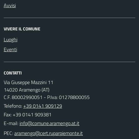
Avvisi
VIVERE IL COMUNE
Luoghi
Eventi
CONTATTI
Via Giuseppe Mazzini 11
14020 Aramengo (AT)
C.F. 80002990051 - P.Iva: 01278800055
Telefono:
+39 0141 909129
Fax: +39 0141 909381
E-mail:
PEC: