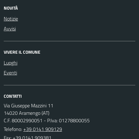
NOVITÀ
Notizie
Avvisi
VIVERE IL COMUNE
Luoghi
Eventi
CONTATTI
Via Giuseppe Mazzini 11
14020 Aramengo (AT)
C.F. 80002990051 - P.Iva: 01278800055
Telefono:
+39 0141 909129
Fax: +39 0141 909381